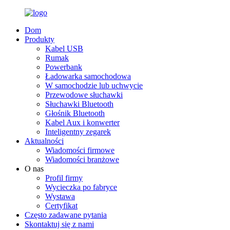
Dom
Produkty
Kabel USB
Rumak
Powerbank
Ładowarka samochodowa
W samochodzie lub uchwycie
Przewodowe słuchawki
Słuchawki Bluetooth
Głośnik Bluetooth
Kabel Aux i konwerter
Inteligentny zegarek
Aktualności
Wiadomości firmowe
Wiadomości branżowe
O nas
Profil firmy
Wycieczka po fabryce
Wystawa
Certyfikat
Często zadawane pytania
Skontaktuj się z nami