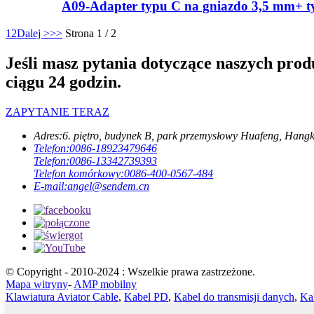
A09-Adapter typu C na gniazdo 3,5 mm+ t
1
2
Dalej >
>>
Strona 1 / 2
Jeśli masz pytania dotyczące naszych prod
ciągu 24 godzin.
ZAPYTANIE TERAZ
Adres:
6. piętro, budynek B, park przemysłowy Huafeng, Hang
Telefon:
0086-18923479646
Telefon:
0086-13342739393
Telefon komórkowy:
0086-400-0567-484
E-mail:
angel@sendem.cn
© Copyright - 2010-2024 : Wszelkie prawa zastrzeżone.
Mapa witryny
-
AMP mobilny
Klawiatura Aviator Cable
,
Kabel PD
,
Kabel do transmisji danych
,
Ka