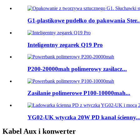
G1-plastikowe pudełko do pakowania Ster..
Inteligentny zegarek Q19 Pro
P200-20000mah polimerowy zasilacz...
Zasilanie polimerowe P100-10000mah...
YG02-UK wtyczka 20W PD kanał ścienny..
Kabel Aux i konwerter