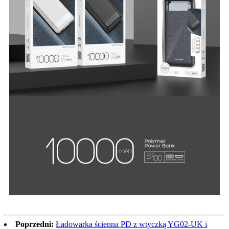
Poprzedni:
Ładowarka ścienna PD z wtyczką YG02-UK i