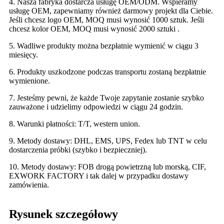
4. Nasza fabryka dostarcza usługę OEM/ODM. Wspieramy
usługę OEM, zapewniamy również darmowy projekt dla Ciebie.
Jeśli chcesz logo OEM, MOQ musi wynosić 1000 sztuk. Jeśli
chcesz kolor OEM, MOQ musi wynosić 2000 sztuki .
5. Wadliwe produkty można bezpłatnie wymienić w ciągu 3
miesięcy.
6. Produkty uszkodzone podczas transportu zostaną bezpłatnie
wymienione.
7. Jesteśmy pewni, że każde Twoje zapytanie zostanie szybko
zauważone i udzielimy odpowiedzi w ciągu 24 godzin.
8. Warunki płatności: T/T, western union.
9. Metody dostawy: DHL, EMS, UPS, Fedex lub TNT w celu
dostarczenia próbki (szybko i bezpieczniej).
10. Metody dostawy: FOB drogą powietrzną lub morską, CIF,
EXWORK FACTORY i tak dalej w przypadku dostawy
zamówienia.
Rysunek szczegółowy