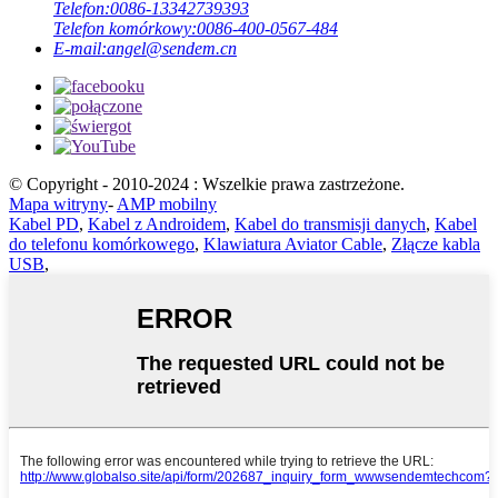
Telefon:
0086-13342739393
Telefon komórkowy:
0086-400-0567-484
E-mail:
angel@sendem.cn
© Copyright - 2010-2024 : Wszelkie prawa zastrzeżone.
Mapa witryny
-
AMP mobilny
Kabel PD
,
Kabel z Androidem
,
Kabel do transmisji danych
,
Kabel
do telefonu komórkowego
,
Klawiatura Aviator Cable
,
Złącze kabla
USB
,