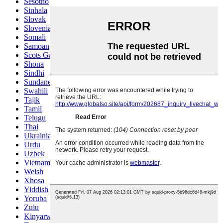
Sesotho
Sinhala
Slovak
Slovenian
Somali
Samoan
Scots Gaelic
Shona
Sindhi
Sundanese
Swahili
Tajik
Tamil
Telugu
Thai
Ukrainian
Urdu
Uzbek
Vietnamese
Welsh
Xhosa
Yiddish
Yoruba
Zulu
Kinyarwanda