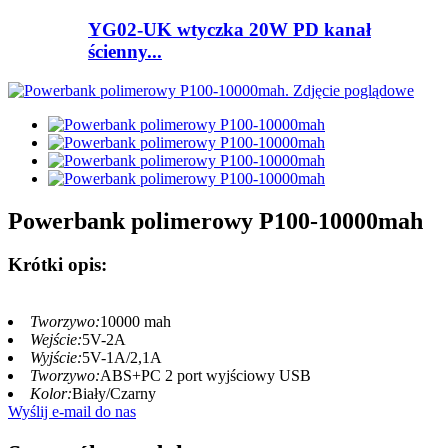
YG02-UK wtyczka 20W PD kanał
ścienny...
Powerbank polimerowy P100-10000mah
Krótki opis:
Tworzywo:
10000 mah
Wejście:
5V-2A
Wyjście:
5V-1A/2,1A
Tworzywo:
ABS+PC 2 port wyjściowy USB
Kolor:
Biały/Czarny
Wyślij e-mail do nas