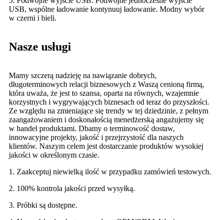
5. Podwójne wyjście USB. Podwójne jednoczesne wyjście
USB, wspólne ładowanie kontynuuj ładowanie. Modny wybór
w czerni i bieli.
Nasze usługi
Mamy szczerą nadzieję na nawiązanie dobrych,
długoterminowych relacji biznesowych z Waszą cenioną firmą,
która uważa, że ​​jest to szansa, oparta na równych, wzajemnie
korzystnych i wygrywających biznesach od teraz do przyszłości.
Ze względu na zmieniające się trendy w tej dziedzinie, z pełnym
zaangażowaniem i doskonałością menedżerską angażujemy się
w handel produktami. Dbamy o terminowość dostaw,
innowacyjne projekty, jakość i przejrzystość dla naszych
klientów. Naszym celem jest dostarczanie produktów wysokiej
jakości w określonym czasie.
1. Zaakceptuj niewielką ilość w przypadku zamówień testowych.
2. 100% kontrola jakości przed wysyłką.
3. Próbki są dostępne.