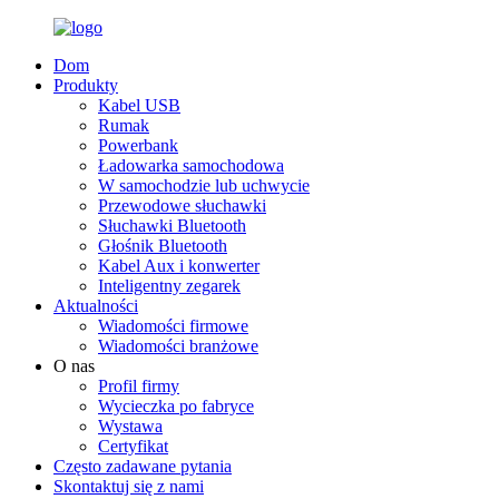
Dom
Produkty
Kabel USB
Rumak
Powerbank
Ładowarka samochodowa
W samochodzie lub uchwycie
Przewodowe słuchawki
Słuchawki Bluetooth
Głośnik Bluetooth
Kabel Aux i konwerter
Inteligentny zegarek
Aktualności
Wiadomości firmowe
Wiadomości branżowe
O nas
Profil firmy
Wycieczka po fabryce
Wystawa
Certyfikat
Często zadawane pytania
Skontaktuj się z nami