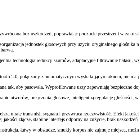
rzywrócona bez uszkodzeń, poprawiając poczucie przestrzeni w zakresie
eorganizacja jednostek głosowych przy użyciu oryginalnego głośnika na
a barwa.
eligentna technologia redukcji szumów, adaptacyjne filtrowanie hałasu
etooth 5.0, połączony z automatycznym wyskakującym oknem, nie ma po
wana tak, aby pasowała. Wyprofilowane uszy zapewniają bezpieczne 
chanie utworów, połączenia głosowe, inteligentną regulację głośnośc
iejsza utratę transmisji sygnału i przywraca rzeczywistość. Efekt jak
akości złącze, stabilne interfejs odporny na zużycie, brak uszkodzeń i
trukcja, łatwy w obsłudze, smukły korpus nie zajmuje miejsca, możn