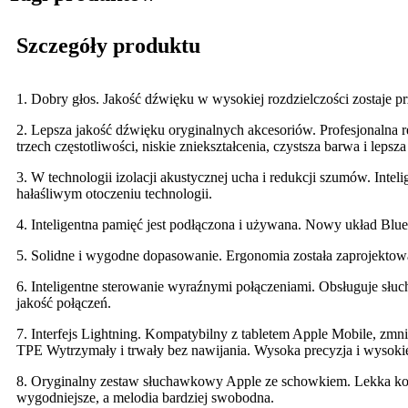
Szczegóły produktu
1. Dobry głos. Jakość dźwięku w wysokiej rozdzielczości zostaje p
2. Lepsza jakość dźwięku oryginalnych akcesoriów. Profesjonalna r
trzech częstotliwości, niskie zniekształcenia, czystsza barwa i lepsz
3. W technologii izolacji akustycznej ucha i redukcji szumów. Int
hałaśliwym otoczeniu technologii.
4. Inteligentna pamięć jest podłączona i używana. Nowy układ Blu
5. Solidne i wygodne dopasowanie. Ergonomia została zaprojekto
6. Inteligentne sterowanie wyraźnymi połączeniami. Obsługuje słu
jakość połączeń.
7. Interfejs Lightning. Kompatybilny z tabletem Apple Mobile, zmn
TPE Wytrzymały i trwały bez nawijania. Wysoka precyzja i wysokiej j
8. Oryginalny zestaw słuchawkowy Apple ze schowkiem. Lekka kons
wygodniejsze, a melodia bardziej swobodna.