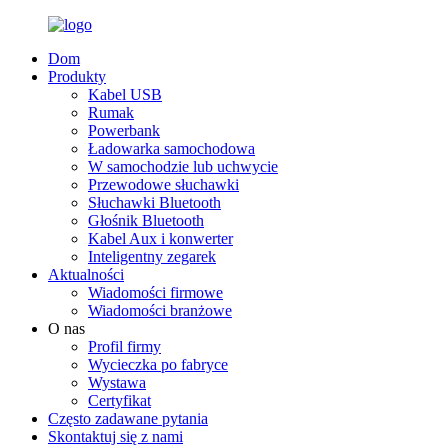
Dom
Produkty
Kabel USB
Rumak
Powerbank
Ładowarka samochodowa
W samochodzie lub uchwycie
Przewodowe słuchawki
Słuchawki Bluetooth
Głośnik Bluetooth
Kabel Aux i konwerter
Inteligentny zegarek
Aktualności
Wiadomości firmowe
Wiadomości branżowe
O nas
Profil firmy
Wycieczka po fabryce
Wystawa
Certyfikat
Często zadawane pytania
Skontaktuj się z nami