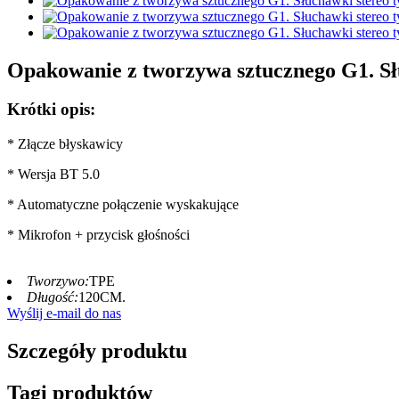
Opakowanie z tworzywa sztucznego G1. Sł
Krótki opis:
* Złącze błyskawicy
* Wersja BT 5.0
* Automatyczne połączenie wyskakujące
* Mikrofon + przycisk głośności
Tworzywo:
TPE
Długość:
120CM.
Wyślij e-mail do nas
Szczegóły produktu
Tagi produktów