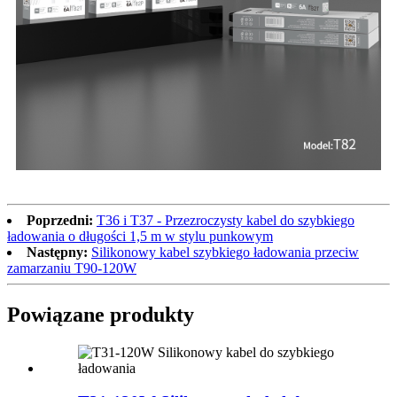
Poprzedni:
T36 i T37 - Przezroczysty kabel do szybkiego
ładowania o długości 1,5 m w stylu punkowym
Następny:
Silikonowy kabel szybkiego ładowania przeciw
zamarzaniu T90-120W
Powiązane produkty