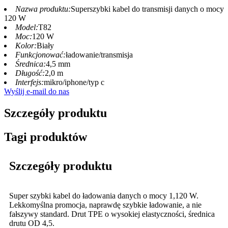
Nazwa produktu:
Superszybki kabel do transmisji danych o mocy
120 W
Model:
T82
Moc:
120 W
Kolor:
Biały
Funkcjonować:
ładowanie/transmisja
Średnica:
4,5 mm
Długość:
2,0 m
Interfejs:
mikro/iphone/typ c
Wyślij e-mail do nas
Szczegóły produktu
Tagi produktów
Szczegóły produktu
Super szybki kabel do ładowania danych o mocy 1,120 W.
Lekkomyślna promocja, naprawdę szybkie ładowanie, a nie
fałszywy standard. Drut TPE o wysokiej elastyczności, średnica
drutu OD 4,5.