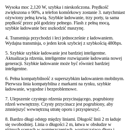
Wysoka moc 2,120 W, szybka i nieskończona. Prędkość
zwiększona o 90%, a telefon komórkowy zostanie 3. natychmiast
ożywiony pełną krwią. Szybkie ładowanie, trzy porty, ta sama
prędkość przez pół godziny pełnego. Flash z pełną mocą,
szybkie ładowanie bez uszkodzić maszynę.
4. Transmisja przychodzi i leci jednocześnie z ładowaniem.
Wydajna transmisja, o jeden krok szybciej z szybkością 480bps.
5. Szybkie szybkie ładowanie jest bardziej inteligentne.
Aktualizacja rdzenia, inteligentne rozwiązanie ładowania nowej
generacji. Szybkie ładowanie może być również bardziej
inteligentne.
6. Pełna kompatybilność z superszybkim ładowaniem mobilnym.
Pierwsza linia kompatybilna z markami na rynku, szybkie
ładowanie, wygodne i bezproblemowe.
7. Ulepszenie czystego rdzenia przycinającego, pogrubiony
rdzeń wewnętrzny. Czysty przycinacz jest pogrubiony, aby
zmniejszyć wewnętrzną utratę oporu i przyspieszyć.
8. Bardzo długi odstęp między liniami. Długość linii 2 m ładuje
się swobodniej. Linia o długości 2 m, łatwa w obsłudze w
różnych scenach w pomieszczeniach, wystarczająco długa i