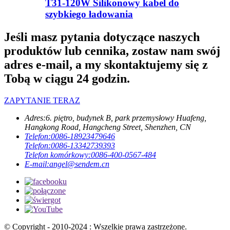
T31-120W Silikonowy kabel do
szybkiego ładowania
Jeśli masz pytania dotyczące naszych
produktów lub cennika, zostaw nam swój
adres e-mail, a my skontaktujemy się z
Tobą w ciągu 24 godzin.
ZAPYTANIE TERAZ
Adres:
6. piętro, budynek B, park przemysłowy Huafeng,
Hangkong Road, Hangcheng Street, Shenzhen, CN
Telefon:
0086-18923479646
Telefon:
0086-13342739393
Telefon komórkowy:
0086-400-0567-484
E-mail:
angel@sendem.cn
© Copyright - 2010-2024 : Wszelkie prawa zastrzeżone.