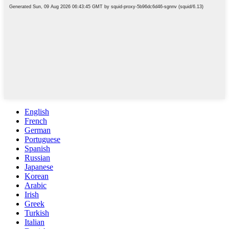
English
French
German
Portuguese
Spanish
Russian
Japanese
Korean
Arabic
Irish
Greek
Turkish
Italian