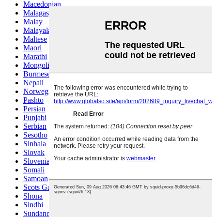
Macedonian
Malagasy
Malay
Malayalam
Maltese
Maori
Marathi
Mongolian
Burmese
Nepali
Norwegian
Pashto
Persian
Punjabi
Serbian
Sesotho
Sinhala
Slovak
Slovenian
Somali
Samoan
Scots Gaelic
Shona
Sindhi
Sundanese