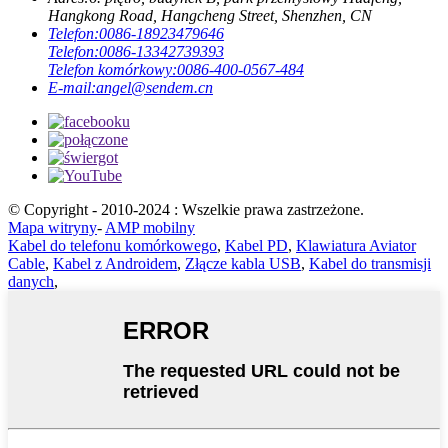
Hangkong Road, Hangcheng Street, Shenzhen, CN
Telefon:
0086-18923479646
Telefon:
0086-13342739393
Telefon komórkowy:
0086-400-0567-484
E-mail:
angel@sendem.cn
© Copyright - 2010-2024 : Wszelkie prawa zastrzeżone.
Mapa witryny
-
AMP mobilny
Kabel do telefonu komórkowego
,
Kabel PD
,
Klawiatura Aviator
Cable
,
Kabel z Androidem
,
Złącze kabla USB
,
Kabel do transmisji
danych
,