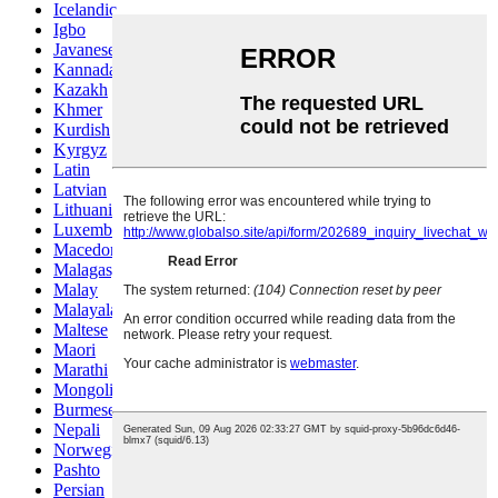
Icelandic
Igbo
Javanese
Kannada
Kazakh
Khmer
Kurdish
Kyrgyz
Latin
Latvian
Lithuanian
Luxembou..
Macedonian
Malagasy
Malay
Malayalam
Maltese
Maori
Marathi
Mongolian
Burmese
Nepali
Norwegian
Pashto
Persian