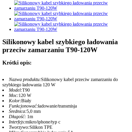
Silikonowy kabel szybkiego ładowania
przeciw zamarzaniu T90-120W
Krótki opis:
Nazwa produktu:
Silikonowy kabel przeciw zamarzaniu do
szybkiego ładowania 120 W
Model:
T90
Moc:
120 W
Kolor:
Biały
Funkcjonować:
ładowanie/transmisja
Średnica:
5,0 mm
Długość:
1m
Interfejs:
mikro/iphone/typ c
Tworzywo:
Silikon TPE